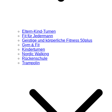
Eltern-Kind-Turnen
Fit für Jedermann
Geistige und körperliche Fitness 50plus
Gym & Fit
Kinderturnen
Nordic Walking
Rückenschule
Trampolin