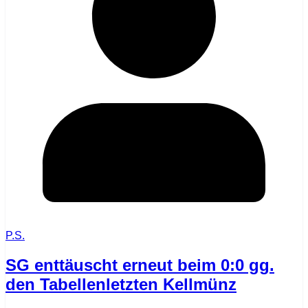
P.S.
SG enttäuscht erneut beim 0:0 gg.
den Tabellenletzten Kellmünz