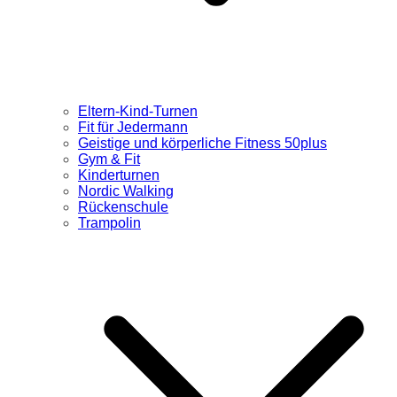
Eltern-Kind-Turnen
Fit für Jedermann
Geistige und körperliche Fitness 50plus
Gym & Fit
Kinderturnen
Nordic Walking
Rückenschule
Trampolin