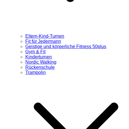
Eltern-Kind-Turnen
Fit für Jedermann
Geistige und körperliche Fitness 50plus
Gym & Fit
Kinderturnen
Nordic Walking
Rückenschule
Trampolin