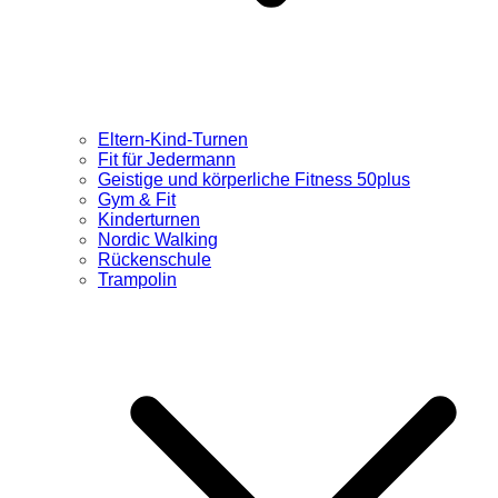
Eltern-Kind-Turnen
Fit für Jedermann
Geistige und körperliche Fitness 50plus
Gym & Fit
Kinderturnen
Nordic Walking
Rückenschule
Trampolin