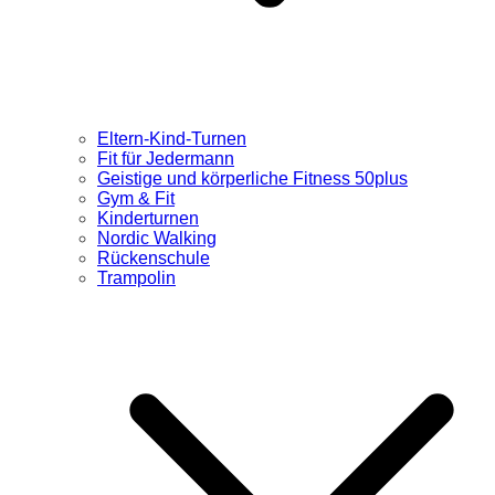
Eltern-Kind-Turnen
Fit für Jedermann
Geistige und körperliche Fitness 50plus
Gym & Fit
Kinderturnen
Nordic Walking
Rückenschule
Trampolin