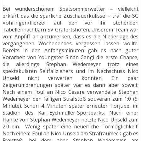
Bei wunderschönem Spätsommerwetter – vielleicht
erklärt das die spärliche Zuschauerkulisse – traf die SG
Vöhringen/Illerzell auf den vor ihr stehenden
Tabellennachbarn SV Grafertshofen. Unserem Team war
vom Anpfiff an anzumerken, dass es die Niederlage des
vergangenen Wochenendes vergessen lassen wollte.
Bereits in den Anfangsminuten gab es nach guter
Vorarbeit von Youngster Sinan Cangi die erste Chance,
die allerdings Stephan Wedemeyer trotz eines
spektakulären Seitfallziehers und im Nachschuss Nico
Unseld nicht verwerten konnten. Ein paar
Zeigerumdrehungen später war es dann aber soweit:
Nach einem Foul an Nico Cesare verwandelte Stephan
Wedemeyer den fälligen Strafstoß souverän zum 1:0 (5.
Minute). Schon 4 Minuten später erneuter Torjubel im
Stadion des Karl-Eychmüller-Sportparks: Nach einer
Flanke von Stephan Wedemeyer netzte Nico Unseld zum
2:0 ein. Wenig später eine neuerliche Tormöglichkeit:
Nach einem Foul an Nico Unseld am Strafraumeck gab es
Freistoß, bei dem aber Stephan Wedemeyer am