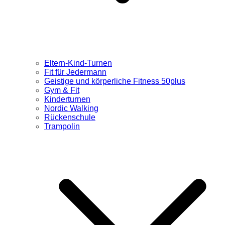
Eltern-Kind-Turnen
Fit für Jedermann
Geistige und körperliche Fitness 50plus
Gym & Fit
Kinderturnen
Nordic Walking
Rückenschule
Trampolin