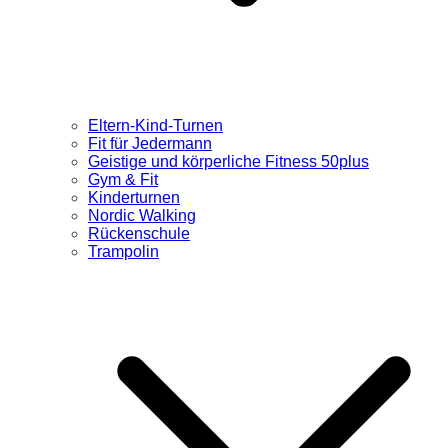
Eltern-Kind-Turnen
Fit für Jedermann
Geistige und körperliche Fitness 50plus
Gym & Fit
Kinderturnen
Nordic Walking
Rückenschule
Trampolin