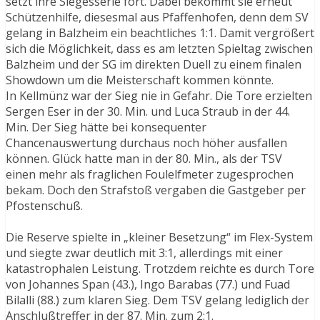
setzt ihre Siegesserie fort. Dabei bekommt sie erneut
Schützenhilfe, diesesmal aus Pfaffenhofen, denn dem SV
gelang in Balzheim ein beachtliches 1:1. Damit vergrößert
sich die Möglichkeit, dass es am letzten Spieltag zwischen
Balzheim und der SG im direkten Duell zu einem finalen
Showdown um die Meisterschaft kommen könnte.
In Kellmünz war der Sieg nie in Gefahr. Die Tore erzielten
Sergen Eser in der 30. Min. und Luca Straub in der 44.
Min. Der Sieg hätte bei konsequenter
Chancenauswertung durchaus noch höher ausfallen
können. Glück hatte man in der 80. Min., als der TSV
einen mehr als fraglichen Foulelfmeter zugesprochen
bekam. Doch den Strafstoß vergaben die Gastgeber per
Pfostenschuß.
Die Reserve spielte in „kleiner Besetzung“ im Flex-System
und siegte zwar deutlich mit 3:1, allerdings mit einer
katastrophalen Leistung. Trotzdem reichte es durch Tore
von Johannes Span (43.), Ingo Barabas (77.) und Fuad
Bilalli (88.) zum klaren Sieg. Dem TSV gelang lediglich der
Anschlußtreffer in der 87. Min. zum 2:1.