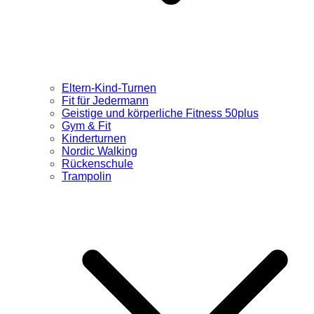
Eltern-Kind-Turnen
Fit für Jedermann
Geistige und körperliche Fitness 50plus
Gym & Fit
Kinderturnen
Nordic Walking
Rückenschule
Trampolin