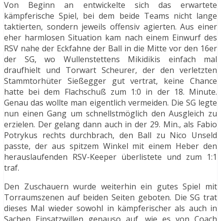
Von Beginn an entwickelte sich das erwartete
kämpferische Spiel, bei dem beide Teams nicht lange
taktierten, sondern jeweils offensiv agierten. Aus einer
eher harmlosen Situation kam nach einem Einwurf des
RSV nahe der Eckfahne der Ball in die Mitte vor den 16er
der SG, wo Wullenstettens Mikidikis einfach mal
draufhielt und Torwart Scheurer, der den verletzten
Stammtorhüter Sießegger gut vertrat, keine Chance
hatte bei dem Flachschuß zum 1:0 in der 18. Minute.
Genau das wollte man eigentlich vermeiden. Die SG legte
nun einen Gang um schnellstmöglich den Ausgleich zu
erzielen. Der gelang dann auch in der 29. Min., als Fabio
Potrykus rechts durchbrach, den Ball zu Nico Unseld
passte, der aus spitzem Winkel mit einem Heber den
herauslaufenden RSV-Keeper überlistete und zum 1:1
traf.
Den Zuschauern wurde weiterhin ein gutes Spiel mit
Torraumszenen auf beiden Seiten geboten. Die SG trat
dieses Mal wieder sowohl in kämpferischer als auch in
Sachen Einsatzwillen genauso auf, wie es von Coach