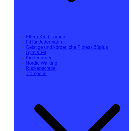
Eltern-Kind-Turnen
Fit für Jedermann
Geistige und körperliche Fitness 50plus
Gym & Fit
Kinderturnen
Nordic Walking
Rückenschule
Trampolin