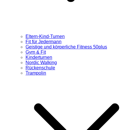
Eltern-Kind-Turnen
Fit für Jedermann
Geistige und körperliche Fitness 50plus
Gym & Fit
Kinderturnen
Nordic Walking
Rückenschule
Trampolin